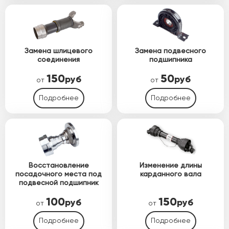
Замена шлицевого
Замена подвесного
соединения
подшипника
150
50
руб
руб
от
от
Подробнее
Подробнее
Восстановление
Изменение длины
посадочного места под
карданного вала
подвесной подшипник
100
150
руб
руб
от
от
Подробнее
Подробнее