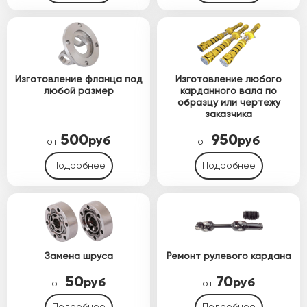
Изготовление фланца под
Изготовление любого
любой размер
карданного вала по
образцу или чертежу
заказчика
500
950
руб
руб
от
от
Подробнее
Подробнее
Замена шруса
Ремонт рулевого кардана
50
70
руб
руб
от
от